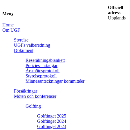
Officiell
adress
Meny
Upplands
Home
Om UGF
Styrelse
UGFs valberedning
Dokument
Reseräkningsblankett
Policies – stadgar
Årsmötesprotokoll
Styrelseprotokoll
Minnesanteckningar kommittéer
Försäkringar
Möten och konferenser
Golfting
Golftinget 2025
Golftinget 2024
Golftinget 2023