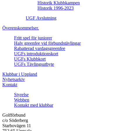
Historik Klubbkampen
Historik 1996-2023
UGF Avslutning
Överenskommelser.
Fritt spel för juniorer
Halv greenfee vid förbundstävlingar
Rabatterad vardagsgreenfee
UGFs introduktionskort
UGFs Klubbkort
UGFs Tävlingsutbyte
Klubbar i Uppland
Nyhetsarkiv
Kontakt
Styrelse
Webben
Kontakt med klubbar
Golfförbund
c/o Söderberg
Starbovägen 11
752 65 Uppsala