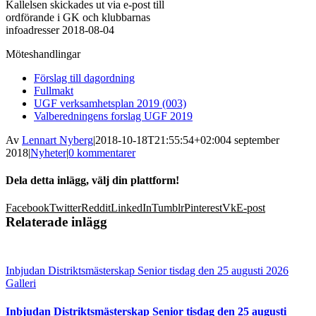
Kallelsen skickades ut via e-post till
ordförande i GK och klubbarnas
infoadresser 2018-08-04
Möteshandlingar
Förslag till dagordning
Fullmakt
UGF verksamhetsplan 2019 (003)
Valberedningens forslag UGF 2019
Av
Lennart Nyberg
|
2018-10-18T21:55:54+02:00
4 september
2018
|
Nyheter
|
0 kommentarer
Dela detta inlägg, välj din plattform!
Facebook
Twitter
Reddit
LinkedIn
Tumblr
Pinterest
Vk
E-post
Relaterade inlägg
Inbjudan Distriktsmästerskap Senior tisdag den 25 augusti 2026
Galleri
Inbjudan Distriktsmästerskap Senior tisdag den 25 augusti