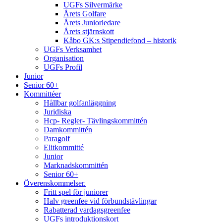
UGFs Silvermärke
Årets Golfare
Årets Juniorledare
Årets stjärnskott
Kåbo GK:s Stipendiefond – historik
UGFs Verksamhet
Organisation
UGFs Profil
Junior
Senior 60+
Kommittéer
Hållbar golfanläggning
Juridiska
Hcp- Regler- Tävlingskommittén
Damkommittén
Paragolf
Elitkommitté
Junior
Marknadskommittén
Senior 60+
Överenskommelser.
Fritt spel för juniorer
Halv greenfee vid förbundstävlingar
Rabatterad vardagsgreenfee
UGFs introduktionskort