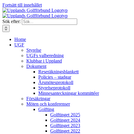
Fortsätt till innehållet
Sök efter:
Home
UGF
Styrelse
UGFs valberedning
Klubbar i Uppland
Dokument
Reseräkningsblankett
Policies – stadgar
Årsmötesprotokoll
Styrelseprotokoll
Minnesanteckningar kommittéer
Försäkringar
Möten och konferenser
Golfting
Golftinget 2025
Golftinget 2024
Golftinget 2023
Golftinget 2022