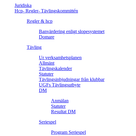
Juridiska
Hcp- Regler- Tävlingskommittén
Regler & hcp
Banvärdering enligt slopesystemet
Domare
Tävling
Ur verksamhetsplanen
Allmänt
Tävlingskalender
Statuter
Tävlingsinbjudningar från klubbar
UGFs Tävlingsutbyte
DM
Anmälan
Statuter
Resultat DM
Seriespel
Program Seriespel