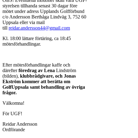
OBS! Eventuella motioner skall vara UGF-
styrelsen tillhanda senast 30 dagar före
mötet under adress Upplands Golfförbund
c/o Andersson Berthåga Lindväg 3, 752 60
Uppsala eller via mail
till
reidar.andersson44@gmail.com
Kl. 18:00 lättare förtäring, ca 18:45
mötesförhandlingar.
Efter mötesförhandlingar kaffe och
därefter
föredrag av Lena
Lindström
(bilden),
klubbrådgivare, och Jonas
Ekström kommer att berätta om
GolfUppsala samt behandling av övriga
frågor.
Välkomna!
För UGF!
Reidar Andersson
Ordförande