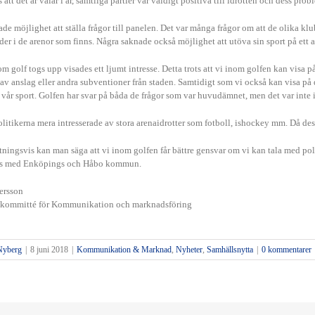
 att det är valår i år, samtliga partier var väldigt positiva till idrotten och dess prob
de möjlighet att ställa frågor till panelen. Det var många frågor om att de olika kl
ider i de arenor som finns. Några saknade också möjlighet att utöva sin sport på ett a
om golf togs upp visades ett ljumt intresse. Detta trots att vi inom golfen kan visa på 
 av anslag eller andra subventioner från staden. Samtidigt som vi också kan visa på
vår sport. Golfen har svar på båda de frågor som var huvudämnet, men det var inte in
olitikerna mera intresserade av stora arenaidrotter som fotboll, ishockey mm. Då des
ingsvis kan man säga att vi inom golfen får bättre gensvar om vi kan tala med poli
es med Enköpings och Håbo kommun.
ersson
 kommitté för Kommunikation och marknadsföring
Nyberg
|
8 juni 2018
|
Kommunikation & Marknad
,
Nyheter
,
Samhällsnytta
|
0 kommentarer