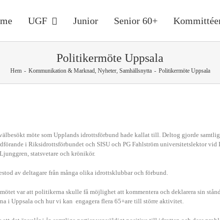
ome
UGF
Junior
Senior 60+
Kommittée
Politikermöte Uppsala
Hem
-
Kommunikation & Marknad
,
Nyheter
,
Samhällsnytta
-
Politikermöte Uppsala
 välbesökt möte som Upplands idrottsförbund hade kallat till. Deltog gjorde samtlig
rdförande i Riksidrottsförbundet och SISU och PG Fahlström universitetslektor vid 
enior 60+
Ljunggren, statsvetare och krönikör.
estod av deltagare från många olika idrottsklubbar och förbund.
mötet var att politikerna skulle få möjlighet att kommentera och deklarera sin stånd
na i Uppsala och hur vi kan engagera flera 65+are till större aktivitet.