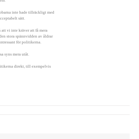
lem.
ubbarna inte hade tillräckligt med
cceptabelt sätt.
att vi inte kräver att få mera
 den stora spännvidden av åldrar
tressant för politikerna.
sa syns mera utåt.
tikerna direkt, till exempelvis