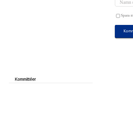
UGF Avslutning
Jubileumstävlingen 2009
Spara m
Utmärkelser
UGFs Guldmärke
UGFs Silvermärke
Årets Golfare
Årets Juniorledare
Årets stjärnskott
Kommittéer
Kåbo GK:s Stipendiefond