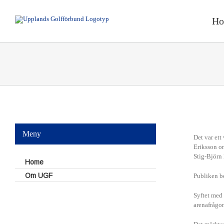
Fortsätt
till
H
innehållet
Meny
Det var ett
Eriksson o
S
Stig-Björn 
Home
Om UGF
Publiken b
Syftet med 
arenafrågor